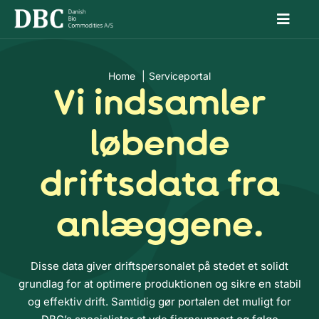
Skip
Toggl
to
Naviga
Din biogaspartner
content
Home
Serviceportal
Grønne certifikater
Vi indsamler
Serviceportal
løbende
Karriere
driftsdata fra
Om os
anlæggene.
Disse data giver driftspersonalet på stedet et solidt
grundlag for at optimere produktionen og sikre en stabil
og effektiv drift. Samtidig gør portalen det muligt for