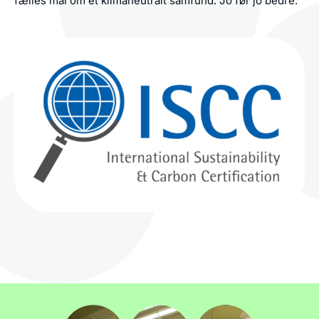
fælles mål om et klimaneutralt samfund. Jo før jo bedre.