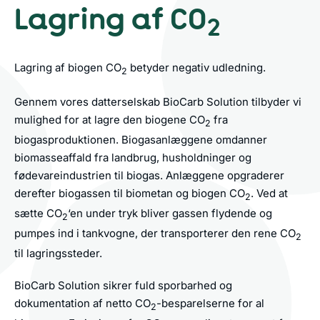
Lagring af CO
2
Lagring af biogen CO
betyder negativ udledning.
2
Gennem vores datterselskab BioCarb Solution tilbyder vi
mulighed for at lagre den biogene CO
fra
2
biogasproduktionen. Biogasanlæggene omdanner
biomasseaffald fra landbrug, husholdninger og
fødevareindustrien til biogas. Anlæggene opgraderer
derefter biogassen til biometan og biogen CO
. Ved at
2
sætte CO
‘en under tryk bliver gassen flydende og
2
pumpes ind i tankvogne, der transporterer den rene CO
2
til lagringssteder.
BioCarb Solution sikrer fuld sporbarhed og
dokumentation af netto CO
-besparelserne for al
2