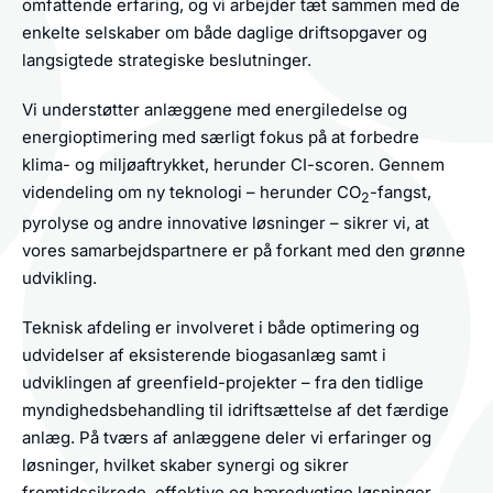
omfattende erfaring, og vi arbejder tæt sammen med de
enkelte selskaber om både daglige driftsopgaver og
langsigtede strategiske beslutninger.
Vi understøtter anlæggene med energiledelse og
energioptimering med særligt fokus på at forbedre
klima- og miljøaftrykket, herunder CI-scoren. Gennem
videndeling om ny teknologi – herunder CO
-fangst,
2
pyrolyse og andre innovative løsninger – sikrer vi, at
vores samarbejdspartnere er på forkant med den grønne
udvikling.
Teknisk afdeling er involveret i både optimering og
udvidelser af eksisterende biogasanlæg samt i
udviklingen af greenfield-projekter – fra den tidlige
myndighedsbehandling til idriftsættelse af det færdige
anlæg. På tværs af anlæggene deler vi erfaringer og
løsninger, hvilket skaber synergi og sikrer
fremtidssikrede, effektive og bæredygtige løsninger.