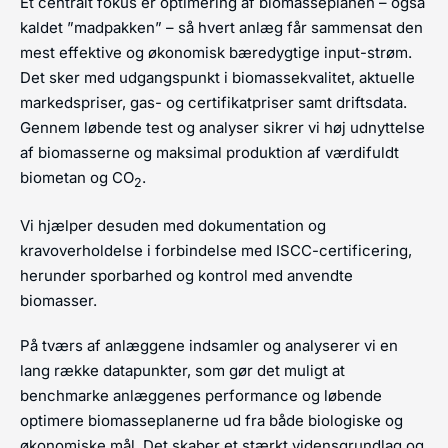
Et centralt fokus er optimering af biomasseplanen – også
kaldet ”madpakken” – så hvert anlæg får sammensat den
mest effektive og økonomisk bæredygtige input-strøm.
Det sker med udgangspunkt i biomassekvalitet, aktuelle
markedspriser, gas- og certifikatpriser samt driftsdata.
Gennem løbende test og analyser sikrer vi høj udnyttelse
af biomasserne og maksimal produktion af værdifuldt
biometan og CO
.
2
Vi hjælper desuden med dokumentation og
kravoverholdelse i forbindelse med ISCC-certificering,
herunder sporbarhed og kontrol med anvendte
biomasser.
På tværs af anlæggene indsamler og analyserer vi en
lang række datapunkter, som gør det muligt at
benchmarke anlæggenes performance og løbende
optimere biomasseplanerne ud fra både biologiske og
økonomiske mål. Det skaber et stærkt vidensgrundlag og