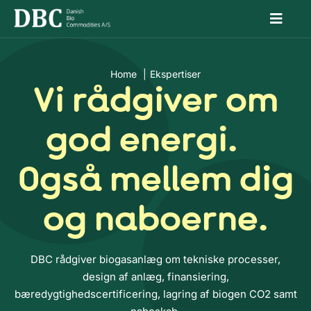
Skip
Toggl
to
Naviga
Din biogaspartner
content
Home
Ekspertiser
Grønne certifikater
Vi rådgiver om
Serviceportal
god energi.
Karriere
Også mellem dig
Om os
og naboerne.
DBC rådgiver biogasanlæg om tekniske processer,
design af anlæg, finansiering,
bæredygtighedscertificering, lagring af biogen CO2 samt